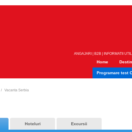
ANGAJARI
|
B2B
|
INFORMATII UTI
Home
Destin
Programare test 
Vacanta Serbia
Hoteluri
Excursii