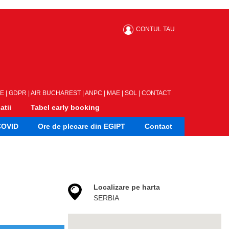
CONTUL TAU
LE
|
GDPR
|
AIR BUCHAREST
|
ANPC
|
MAE
|
SOL
|
CONTACT
atii
Tabel early booking
COVID
Ore de plecare din EGIPT
Contact
Localizare pe harta
SERBIA