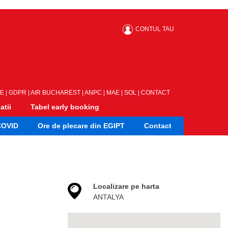
CONTUL TAU
LE
|
GDPR
|
AIR BUCHAREST
|
ANPC
|
MAE
|
SOL
|
CONTACT
atii
Tabel early booking
COVID
Ore de plecare din EGIPT
Contact
Localizare pe harta
ANTALYA