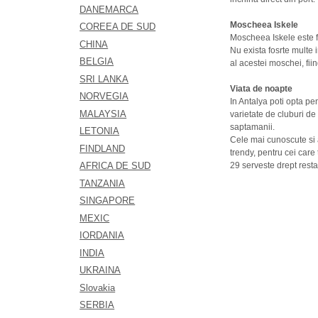
DANEMARCA
Moscheea Iskele
COREEA DE SUD
Moscheea Iskele
este 
CHINA
Nu exista fosrte multe 
BELGIA
al acestei moschei, fii
SRI LANKA
Viata de noapte
NORVEGIA
I
n Antalya poti opta pen
MALAYSIA
varietate de cluburi de
saptamanii.
LETONIA
Cele mai cunoscute si 
FINDLAND
trendy, pentru cei care
AFRICA DE SUD
29 serveste drept resta
TANZANIA
SINGAPORE
MEXIC
IORDANIA
INDIA
UKRAINA
Slovakia
SERBIA