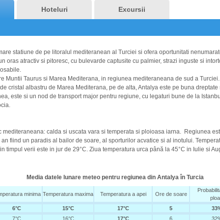
Hoteluri
Excursii
are statiune de pe litoralul mediteranean al Turciei si ofera oportunitati nenumara
un oras atractiv si pitoresc, cu bulevarde captusite cu palmier,
strazi inguste
si intor
rosabile.
ntre Muntii Taurus si Marea Mediterana, in regiunea mediteraneana de sud a Turciei
 de cristal albastru de Marea Mediterana, pe de alta, Antalya este pe buna dreptate
a, este si un nod de transport major pentru regiune, cu legaturi bune de la Istanbu
cia.
pic mediteraneana: calda si uscata vara si temperata si ploioasa iarna. Regiunea es
an fiind un paradis al bailor de soare, al sporturilor acvatice si al inotului. Tempe
in timpul verii este in jur de 29°C.
Ziua temperatura urca până la 45°C in Iulie si Augu
Media datele lunare meteo pentru regiunea din
Antalya
în Turcia
Probabili
mperatura minima
Temperatura maxima
Temperatura a apei
Ore de soare
ploa
6°C
15°C
17°C
5
33
7°C
16°C
17°C
6
32