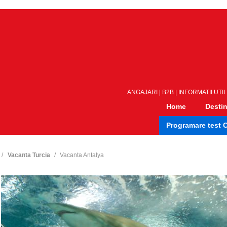
ANGAJARI
|
B2B
|
INFORMATII UTI
Home
Destin
Programare test 
Vacanta Turcia
Vacanta Antalya