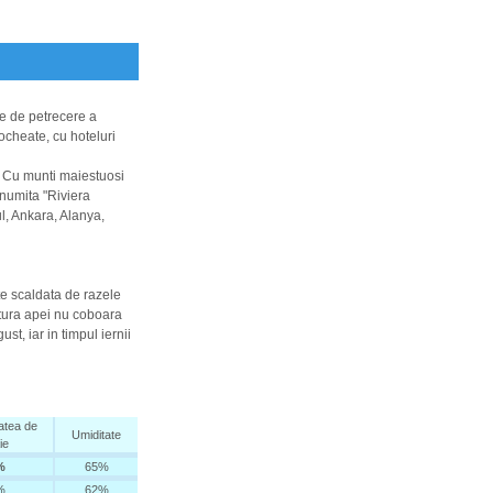
te de petrecere a
tocheate, cu hoteluri
. Cu munti maiestuosi
 numita "Riviera
l, Ankara, Alanya,
te scaldata de
razele
ratura apei nu coboara
st, iar in timpul iernii
tatea de
Umiditate
ie
%
65%
%
62%