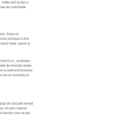
Astfel poti sa faci o
rale din antichitate
variu. Dupa ce
ului principal a fost
nsiuni reale, epave si
olul II e.n., ca templu
iata de invaziile arabe.
oi a redevenit biserica,
sa intr-un incendiu in
n grup de cascade format
ya. Un parc natural
l barcilor care se pot