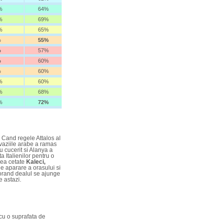
%
64%
%
69%
%
65%
%
55%
%
57%
%
60%
%
60%
%
60%
%
68%
%
72%
. Cand regele Attalos al
invaziile arabe a ramas
u cucerit si Alanya a
a Italienilor pentru o
hea cetate
Kaleci,
de aparare a orasului si
borand dealul se ajunge
e astazi.
 cu o suprafata de