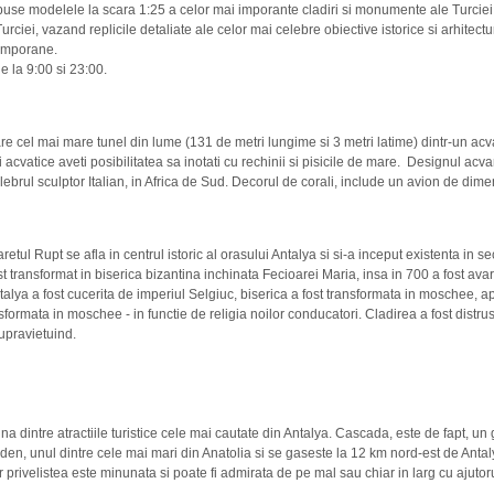
use modelele la scara 1:25 a celor mai imporante cladiri si monumente ale Turciei. 
Turciei, vazand replicile detaliate ale celor mai celebre obiective istorice si arhitectu
temporane.
e la 9:00 si 23:00.
re cel mai mare tunel din lume (131 de metri lungime si 3 metri latime) dintr-un ac
acvatice aveti posibilitatea sa inotati cu rechinii si pisicile de mare.
Designul acvari
lebrul sculptor Italian, in Africa de Sud. Decorul de corali, include un avion de dime
etul Rupt se afla in centrul istoric al orasului Antalya si si-a inceput existenta in sec
st transformat in biserica bizantina inchinata Fecioarei Maria, insa in 700 a fost avar
alya a fost cucerita de imperiul Selgiuc, biserica a fost transformata in moschee, ap
sformata in moschee - in functie de religia noilor conducatori. Cladirea a fost distru
upravietuind.
na dintre atractiile turistice cele mai cautate din Antalya. Cascada, este de fapt, u
den, unul dintre cele mai mari din Anatolia si se gaseste la 12 km nord-est de Antal
 privelistea este minunata si poate fi admirata de pe mal sau chiar in larg cu ajutoru