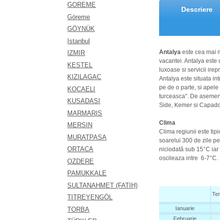
GOREME
Descriere
Göreme
GÖYNÜK
Istanbul
Antalya
este cea mai m
IZMIR
vacantei. Antalya este 
KESTEL
luxoase si servicii irep
KIZILAGAC
Antalya este situata i
pe de o parte, si apele
KOCAELI
turceasca". De asemene
KUSADASI
Side, Kemer si Capado
MARMARIS
Clima
MERSIN
Clima regiunii este ti
MURATPASA
soarelui
300 de zile pe 
ORTACA
niciodată sub 15°C iar 
oscileaza intre
6-7°C.
OZDERE
PAMUKKALE
SULTANAHMET (FATIH)
Te
TITREYENGÖL
Ianuarie
TORBA
Februarie