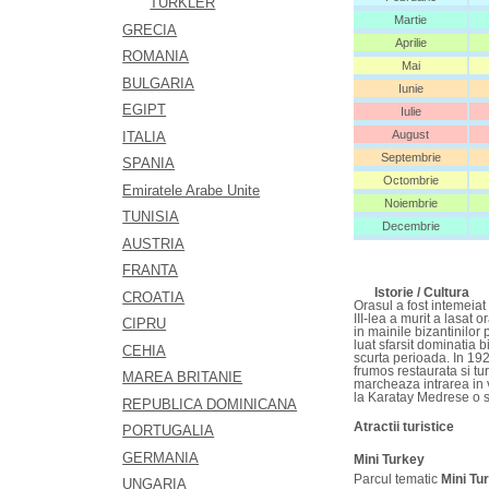
TÜRKLER
Martie
GRECIA
Aprilie
ROMANIA
Mai
BULGARIA
Iunie
EGIPT
Iulie
August
ITALIA
Septembrie
SPANIA
Octombrie
Emiratele Arabe Unite
Noiembrie
TUNISIA
Decembrie
AUSTRIA
FRANTA
Istorie / Cultura
CROATIA
Orasul a fost intemeiat 
III-lea a murit a lasat 
CIPRU
in mainile bizantinilor
luat sfarsit dominatia b
CEHIA
scurta perioada. In 19
frumos restaurata si tu
MAREA BRITANIE
marcheaza intrarea in 
la Karatay Medrese o sc
REPUBLICA DOMINICANA
Atractii turistice
PORTUGALIA
GERMANIA
Mini Turkey
Parcul tematic
Mini Tu
UNGARIA