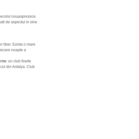
n secolul nouasprezece.
ati de aspectul in sine
er liber. Exista o mare
 fiecare noapte a
erno
: un club foarte
ocul din Antalya. Club