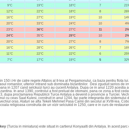
9°C
19°C
18°C
7
21
12°C
22°C
18°C
8
26
16°C
27°C
19°C
10
14
20°C
33°C
24°C
10
4
23°C
36°C
27°C
11
2
24°C
35°C
29°C
10
2
20°C
32°C
27°C
8
7
16°C
28°C
26°C
7
16
11°C
22°C
22°C
6
25
7°C
17°C
19°C
5
32
in 150 i.Hr de catre regele Attalos al II-lea al Pergamonului, ca baza pentru flota lui
orasul romanilor, ulterior intrand sub dominatia bizantinilor. Desi zguduit serios de 
 pana in 1207 cand selckuizi turci au cucerit Antalya. Dupa ce in anul 1220 acestia a
izantina. In anul 1390, controlul a fost preluat de otomani, pana ce zona a fost cedat
23, dupa proclamarea Republicii Turce Antalya a devenit o provincie a Turciei. Vec
rnul cu ceas Saat Kulesi, construit in anul 1244, fac parte integranta din sistemului 
vechiul oras. Alaturi se afla Tekeli Mehmet Pasa Camii din secolul al XVIII-lea. Co
oala religioasa construita de un vizir selciukid in 1250, care e in curs de restaurar
rkey
(Turcia in miniatura) este situat in cartierul Konyaalti din Antalya. In acest parc