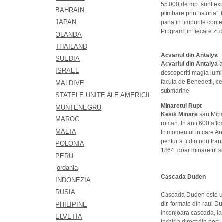
55.000 de mp. sunt exp
BAHRAIN
plimbare prin “istoria” 
JAPAN
pana in timpurile con
Program: in fiecare zi d
OLANDA
THAILAND
Acvariul din Antalya
SUEDIA
Acvariul din Antalya
a
ISRAEL
descoperiti magia lumii 
facuta de Benedetti, ce
MALDIVE
submarine.
STATELE UNITE ALE AMERICII
Minaretul Rupt
MUNTENEGRU
Kesik Minare
sau Minar
MAROC
roman. In anii 600 a fo
MALTA
In momentul in care Ant
pentur a fi din nou tran
POLONIA
1864, doar minaretul s
PERU
jordania
Cascada Duden
INDONEZIA
RUSIA
Cascada Duden
este u
din formate din raul Du
PHILIPINE
inconjoara cascada, iar
ELVETIA
inchiria direct din port.