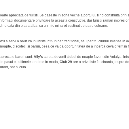
foarte apreciata de turisti. Se gaseste in zona veche a portului, fiind construita pri
informatii documentare privitoare la aceasta constructie, dar turistii raman impresion
nd ridicata din piatra alba, cu un mic minaret sustinut de patru coloane.
tru a servi o bautura in liniste intr-un bar traditional, sau pentru cluburi imense in a
 noapte, discoteci si baruri, ceea ce va da oportunitatea de a incerca ceva diferit in
apreciate baruri sunt:
Ally’s
care a devenit clubul de noapte favorit din Antalya,
Inf
 tin pasul cu ultimele tendinte in moda,
Club 29
are o priveliste fascinanta, inspre d
urant, bar si club.