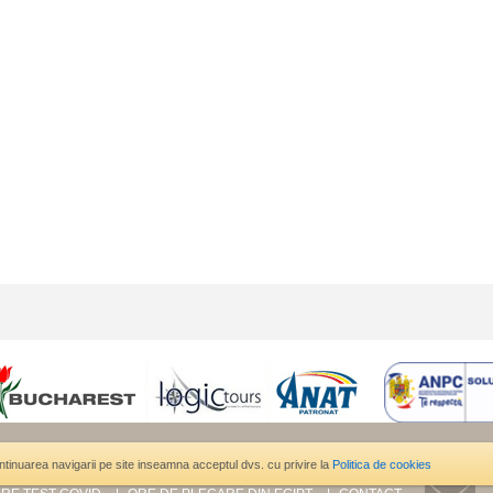
TII UTILE
GDPR
AIR BUCHAREST
ORAR ZBORURI
ANPC
M
ontinuarea navigarii pe site inseamna acceptul dvs. cu privire la
Politica de cookies