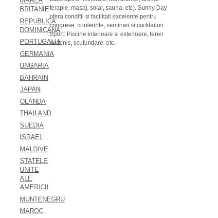
MAREA
terapie, masaj, solar, sauna, etc). Sunny Day
BRITANIE
ofera conditii si facilitati excelente pentru
REPUBLICA
congrese, conferinte, seminari si cocktailuri.
DOMINICANA
Sport: Piscine interioare si exterioare, teren
PORTUGALIA
de tenis, scufundare, etc.
GERMANIA
UNGARIA
BAHRAIN
JAPAN
OLANDA
THAILAND
SUEDIA
ISRAEL
MALDIVE
STATELE
UNITE
ALE
AMERICII
MUNTENEGRU
MAROC