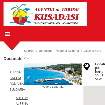
Sejururi
Destinatii
Vacanta Bulgaria
Vacanta Sveti
Destinatii
Vlas.
Locali
pe
harta
TURCIA
SVETI
GRECIA
VLAS.
ROMANIA
Vedere generala
BULGARIA
AHELOY
ALBENA
Ved