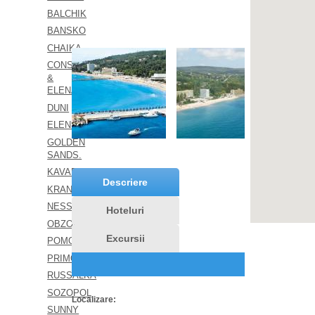
BALCHIK
BANSKO
CHAIKA
CONSTANTIN
&
ELENA
DUNI
ELENITE
GOLDEN
SANDS.
KAVARNA
Descriere
KRANEVO
NESSEBAR
Hoteluri
OBZOR.
Excursii
POMORIE.
PRIMORSKO
RUSSALKA
SOZOPOL
Localizare:
SUNNY