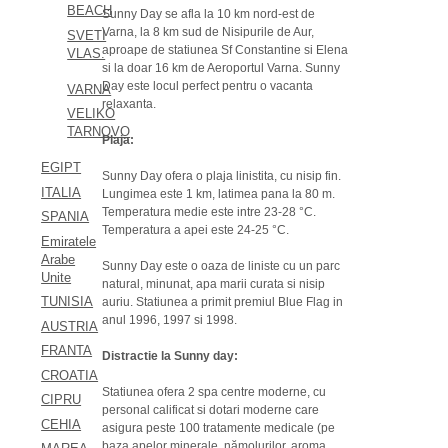
BEACH
Sunny Day se afla la 10 km nord-est de
Varna, la 8 km sud de Nisipurile de Aur,
SVETI
aproape de statiunea Sf Constantine si Elena
VLAS.
si la doar 16 km de Aeroportul Varna. Sunny
Day este locul perfect pentru o vacanta
VARNA
relaxanta.
VELIKO
TARNOVO
Plaja:
EGIPT
Sunny Day ofera o plaja linistita, cu nisip fin.
ITALIA
Lungimea este 1 km, latimea pana la 80 m.
Temperatura medie este intre 23-28 °C.
SPANIA
Temperatura a apei este 24-25 °C.
Emiratele
Arabe
Sunny Day este o oaza de liniste cu un parc
Unite
natural, minunat, apa marii curata si nisip
TUNISIA
auriu. Statiunea a primit premiul Blue Flag in
anul 1996, 1997 si 1998.
AUSTRIA
FRANTA
Distractie la Sunny day:
CROATIA
Statiunea ofera 2 spa centre moderne, cu
CIPRU
personal calificat si dotari moderne care
CEHIA
asigura peste 100 tratamente medicale (pe
baza apelor minerale, nămolurilor, aroma