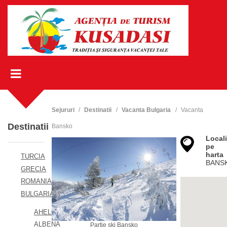
Sejururi
Destinatii
Vacanta Bulgaria
Vacanta
Destinatii
Bansko
Locali
pe
harta
TURCIA
BANS
GRECIA
ROMANIA
BULGARIA
AHELOY
ALBENA
Partie ski Bansko