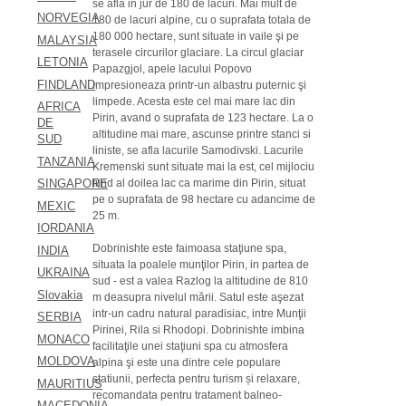
se afla in jur de 180 de lacuri. Mai mult de
NORVEGIA
180 de lacuri alpine, cu o suprafata totala de
180 000 hectare, sunt situate in vaile şi pe
MALAYSIA
terasele circurilor glaciare. La circul glaciar
LETONIA
Papazgjol, apele lacului Popovo
FINDLAND
impresioneaza printr-un albastru puternic şi
limpede. Acesta este cel mai mare lac din
AFRICA
Pirin, avand o suprafata de 123 hectare. La o
DE
altitudine mai mare, ascunse printre stanci si
SUD
liniste, se afla lacurile Samodivski. Lacurile
TANZANIA
Kremenski sunt situate mai la est, cel mijlociu
fiind al doilea lac ca marime din Pirin, situat
SINGAPORE
pe o suprafata de 98 hectare cu adancime de
MEXIC
25 m.
IORDANIA
Dobrinishte este faimoasa staţiune spa,
INDIA
situata la poalele munţilor Pirin, in partea de
UKRAINA
sud - est a valea Razlog la altitudine de 810
Slovakia
m deasupra nivelul mării. Satul este aşezat
intr-un cadru natural paradisiac, intre Munţii
SERBIA
Pirinei, Rila si Rhodopi. Dobrinishte imbina
MONACO
facilitaţile unei staţiuni spa cu atmosfera
MOLDOVA
alpina şi este una dintre cele populare
statiunii, perfecta pentru turism și relaxare,
MAURITIUS
recomandata pentru tratament balneo-
MACEDONIA