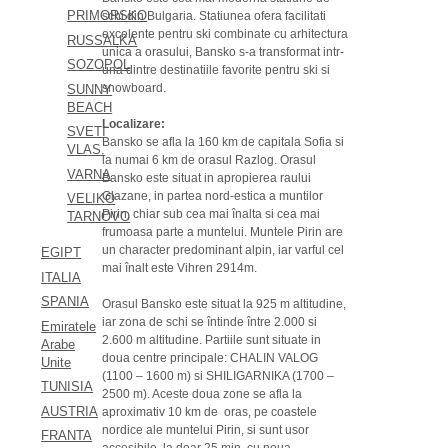
PRIMORSKO
schi din Bulgaria. Statiunea ofera facilitati
excelente pentru ski combinate cu arhitectura
RUSSALKA
unica a orasului, Bansko s-a transformat intr-
SOZOPOL
una dintre destinatiile favorite pentru ski si
snowboard.
SUNNY
BEACH
Localizare:
SVETI
Bansko se afla la 160 km de capitala Sofia si
VLAS.
la numai 6 km de orasul Razlog. Orasul
VARNA
Bansko este situat in apropierea raului
Glazane, in partea nord-estica a muntilor
VELIKO
Pirin, chiar sub cea mai înalta si cea mai
TARNOVO
frumoasa parte a muntelui. Muntele Pirin are
un character predominant alpin, iar varful cel
EGIPT
mai înalt este Vihren 2914m.
ITALIA
SPANIA
Orasul Bansko este situat la 925 m altitudine,
iar zona de schi se întinde între 2.000 si
Emiratele
2.600 m altitudine. Partiile sunt situate in
Arabe
doua centre principale: CHALIN VALOG
Unite
(1100 – 1600 m) si SHILIGARNIKA (1700 –
TUNISIA
2500 m). Aceste doua zone se afla la
AUSTRIA
aproximativ 10 km de oras, pe coastele
nordice ale muntelui Pirin, si sunt usor
FRANTA
accesibile, la doar 25 min. cu noua