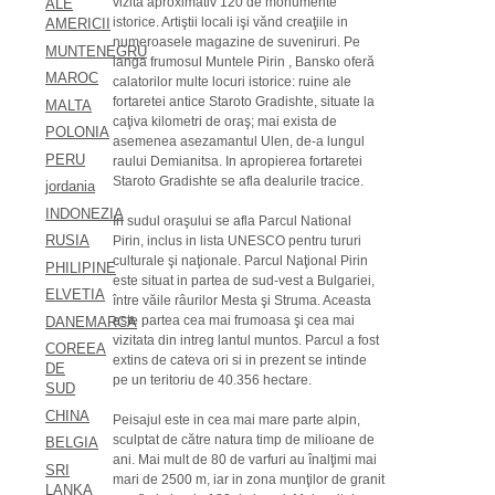
vizita aproximativ 120 de monumente
ALE
istorice. Artiştii locali işi vănd creaţiile in
AMERICII
numeroasele magazine de suveniruri. Pe
MUNTENEGRU
langa frumosul Muntele Pirin , Bansko oferă
MAROC
calatorilor multe locuri istorice: ruine ale
fortaretei antice Staroto Gradishte, situate la
MALTA
caţiva kilometri de oraş; mai exista de
POLONIA
asemenea asezamantul Ulen, de-a lungul
PERU
raului Demianitsa. In apropierea fortaretei
Staroto Gradishte se afla dealurile tracice.
jordania
INDONEZIA
In sudul oraşului se afla Parcul National
RUSIA
Pirin, inclus in lista UNESCO pentru tururi
culturale şi naţionale. Parcul Naţional Pirin
PHILIPINE
este situat in partea de sud-vest a Bulgariei,
ELVETIA
între văile râurilor Mesta şi Struma. Aceasta
este partea cea mai frumoasa şi cea mai
DANEMARCA
vizitata din intreg lantul muntos. Parcul a fost
COREEA
extins de cateva ori si in prezent se intinde
DE
pe un teritoriu de 40.356 hectare.
SUD
CHINA
Peisajul este in cea mai mare parte alpin,
sculptat de către natura timp de milioane de
BELGIA
ani. Mai mult de 80 de varfuri au înalţimi mai
SRI
mari de 2500 m, iar in zona munţilor de granit
LANKA