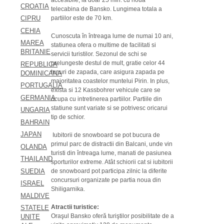
CROATIA
telecabina de Bansko. Lungimea totala a
partiilor este de 70 km.
CIPRU
CEHIA
Cunoscuta în întreaga lume de numai 10 ani,
MAREA
statiunea ofera o multime de facilitati si
BRITANIE
servicii turistilor. Sezonul de schi se
prelungeste destul de mult, gratie celor 44
REPUBLICA
tunuri de zapada, care asigura zapada pe
DOMINICANA
majoritatea coastelor muntelui Pirin. In plus,
PORTUGALIA
exista si 12 Kassbohrer vehicule care se
GERMANIA
ocupa cu intretinerea partiilor. Partiile din
statiune sunt variate si se potrivesc oricarui
UNGARIA
tip de schior.
BAHRAIN
JAPAN
Iubitorii de snowboard se pot bucura de
primul parc de distractii din Balcani, unde vin
OLANDA
turisti din întreaga lume, manati de pasiunea
THAILAND
sporturilor extreme. Atât schiorii cat si iubitorii
SUEDIA
de snowboard pot participa zilnic la diferite
concursuri organizate pe partia noua din
ISRAEL
Shiligarnika.
MALDIVE
Atractii turistice:
STATELE
Oraşul Bansko oferă turiştilor posibilitate de a
UNITE