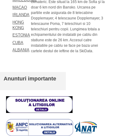
climateric. Este situat la 165 km de Sofia şi la
MACAO
doar 6 km nord din Bansko. Urcarea pe
partiile este asigurata de 8 telecabine
IRLANDA
Dopplemayer, 4 telescaune Dopplemayer, 3
HONG
telescaune Poma, 7 teleschiuri si 10
KONG
teleschiuri pentru copii. Lungimea totala a
echipamentului de instalatii pe cablu din
ESTONIA
statiune este de 26 km. Accesul catre
CUBA
instalatiile pe cablu se face pe baza unei
ALBANIA
cartele destul de ieftine de la SkiData.
Anunturi importante